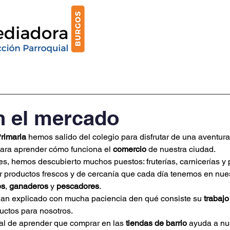
Oferta educativa
Servicios
Vida escolar
n el mercado
rimaria
 hemos salido del colegio para disfrutar de una aventura
para aprender cómo funciona el 
comercio
 de nuestra ciudad.
es, hemos descubierto muchos puestos: fruterías, carnicerías y p
productos frescos y de cercanía que cada día tenemos en nue
es
, 
ganaderos
 y 
pescadores
. 
an explicado con mucha paciencia den qué consiste su 
trabajo
uctos para nosotros.
al de aprender que comprar en las
 tiendas de barrio
 ayuda a nu