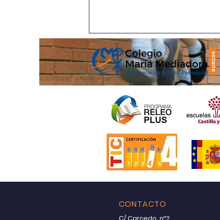
Final refrescante
CONTACTO
C/ Carcedo, nº2